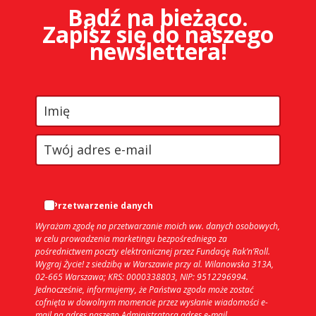
Bądź na bieżąco.
Zapisz się do naszego
newslettera!
Przetwarzenie danych
Wyrażam zgodę na przetwarzanie moich ww. danych osobowych,
w celu prowadzenia marketingu bezpośredniego za
pośrednictwem poczty elektronicznej przez Fundację Rak’n’Roll.
Wygraj Życie! z siedzibą w Warszawie przy al. Wilanowska 313A,
02-665 Warszawa; KRS: 0000338803, NIP: 9512296994.
Jednocześnie, informujemy, że Państwa zgoda może zostać
cofnięta w dowolnym momencie przez wysłanie wiadomości e-
mail na adres naszego Administratora adres e-mail