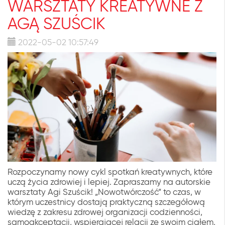
WARSZTATY KREATYWNE Z
AGĄ SZUŚCIK
2022-05-02 10:57:49
Rozpoczynamy nowy cykl spotkań kreatywnych, które
uczą życia zdrowiej i lepiej. Zapraszamy na autorskie
warsztaty Agi Szuścik! „Nowotwórczość” to czas, w
którym uczestnicy dostają praktyczną szczegółową
wiedzę z zakresu zdrowej organizacji codzienności,
samoakceptacji, wspierającej relacji ze swoim ciałem,