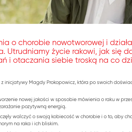
ia o chorobie nowotworowej i dział
a. Utrudniamy życie rakowi, jak się d
i otaczania siebie troską na co dzi
 z inicjatywy Magdy Prokopowicz, która po swoich doświa
zenie nowej jakości w sposobie mówienia o raku w przest
zarażanie pozytywną energią.
zaczęły walczyć o swoją kobiecość w chorobie i o to, aby ch
rym na raka i ich bliskim.