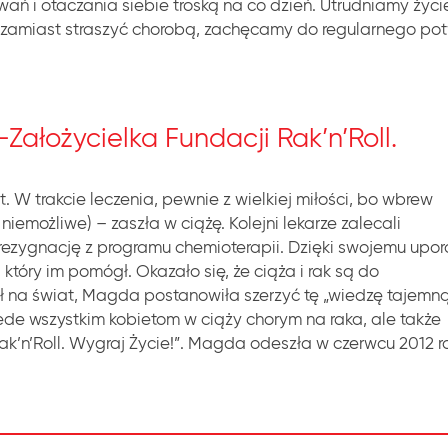
 i otaczania siebie troską na co dzień. Utrudniamy życie 
j zamiast straszyć chorobą, zachęcamy do regularnego pot
łożycielka Fundacji Rak’n’Roll.
t. W trakcie leczenia, pewnie z wielkiej miłości, bo wbrew
iemożliwe) – zaszła w ciążę. Kolejni lekarze zalecali
 rezygnację z programu chemioterapii. Dzięki swojemu upor
 który im pomógł. Okazało się, że ciąża i rak są do
ł na świat, Magda postanowiła szerzyć tę „wiedzę tajemną
de wszystkim kobietom w ciąży chorym na raka, ale także
k’n’Roll. Wygraj Życie!”. Magda odeszła w czerwcu 2012 r