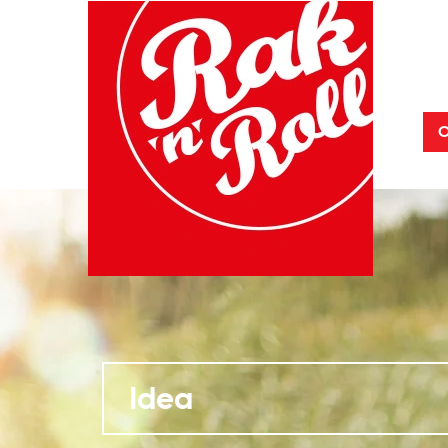
O
Idea