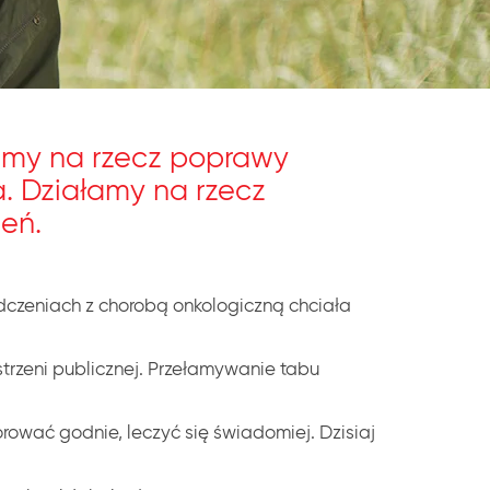
amy na rzecz poprawy
a. Działamy na rzecz
eń.
dczeniach z chorobą onkologiczną chciała
rzeni publicznej. Przełamywanie tabu
orować godnie, leczyć się świadomiej. Dzisiaj