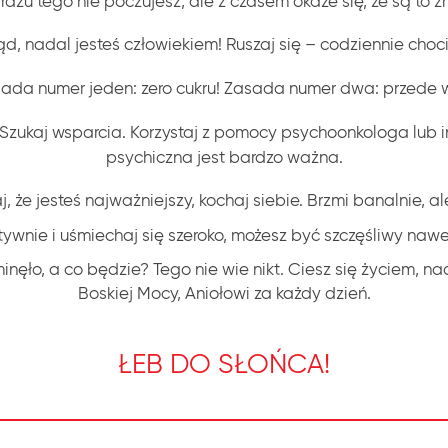
razu tego nie poczujesz, ale z czasem okaże się, że są to z
d, nadal jesteś człowiekiem! Ruszaj się – codziennie choc
asada numer jeden: zero cukru! Zasada numer dwa: przede
h. Szukaj wsparcia. Korzystaj z pomocy psychoonkologa lub i
psychiczna jest bardzo ważna.
, że jesteś najważniejszy, kochaj siebie. Brzmi banalnie, a
ywnie i uśmiechaj się szeroko, możesz być szczęśliwy nawe
 minęło, a co będzie? Tego nie wie nikt. Ciesz się życiem, n
Boskiej Mocy, Aniołowi za każdy dzień.
ŁEB DO SŁOŃCA!