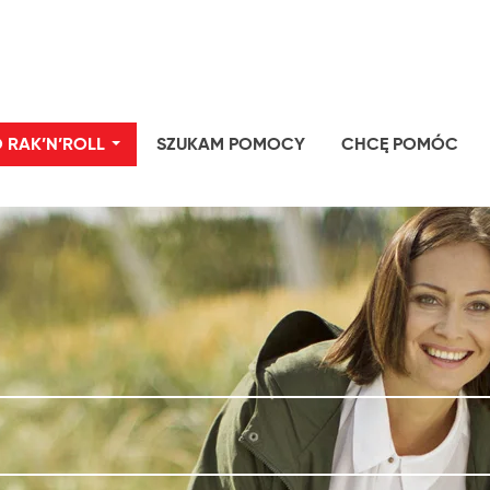
 RAK’N’ROLL
SZUKAM POMOCY
CHCĘ POMÓC
...