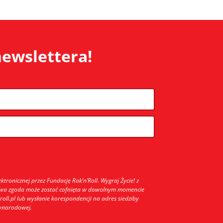
newslettera!
nicznej przez Fundację Rak’n’Roll. Wygraj Życie! z
stwa zgoda może zostać cofnięta w dowolnym momencie
oll.pl lub wysłanie korespondencji na adres siedziby
zynarodowej.