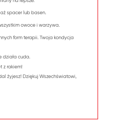
miany na lepsze.
iaż spacer lub basen.
 wszystkim owoce i warzywa.
nnych form terapii. Twoja kondycja
le działa cuda.
t z rakiem!
adal żyjesz! Dziękuj Wszechświatowi,