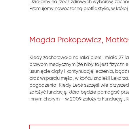
Działamy na rzecz zdrowych wyborów, zachowań
Promujemy nowoczesną profilaktykę, w które
Magda Prokopowicz, Matka-Za
Kiedy zachorowała na raka piersi, miała 27 la
prawom medycznym (że niby to jest fizycznie n
usunięcie ciąży i kontynuację leczenia, bądź
oraz wsparciu męża, w końcu znaleźli Lekarza,
pogodzenia. Kiedy Leoś szczęśliwie przyszed
założyć fundację, która będzie pomagać prze
innym chorym – w 2009 założyła Fundację „Ra