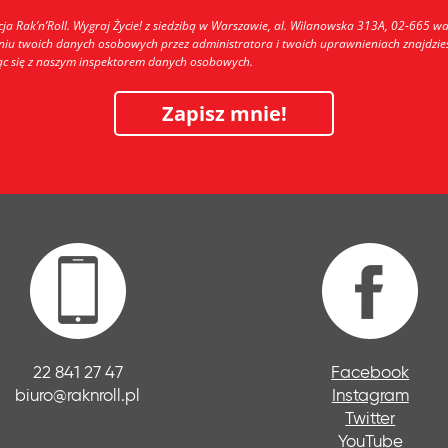
 Rak’n’Roll. Wygraj Życie! z siedzibą w Warszawie, al. Wilanowska 313A, 02-665 w
aniu twoich danych osobowych przez administratora i twoich uprawnieniach znajdziesz
jąc się z naszym inspektorem danych osobowych.
Zapisz mnie!
22 841 27 47
Facebook
biuro@raknroll.pl
Instagram
Twitter
YouTube