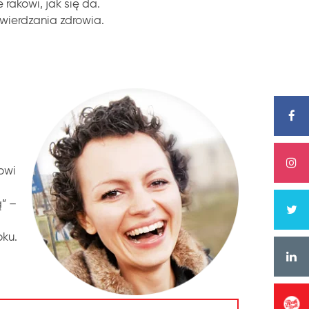
rakowi, jak się da.
wierdzania zdrowia.
owi
” –
oku.