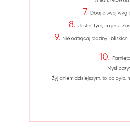
zmian. Może od 
7.
Dbaj o swój wyglą
8.
Jesteś tym, co jesz. Z
9.
Nie odtrącaj rodziny i bliskic
10.
Pamiętaj
Myśl pozyt
Żyj dniem dzisiejszym, to, co było,