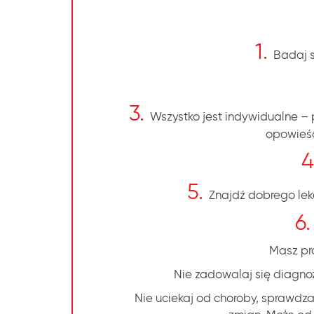
1.
Badaj 
3.
Wszystko jest indywidualne – p
opowieśc
4
5.
Znajdź dobrego leka
6
Masz pra
Nie zadowalaj się diagnozą
Nie uciekaj od choroby, sprawdzaj