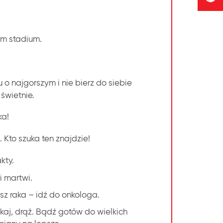
ym stadium.
 o najgorszym i nie bierz do siebie
świetnie.
ka!
 Kto szuka ten znajdzie!
kty.
i martwi.
asz raka – idź do onkologa.
ukaj, drąż. Bądź gotów do wielkich