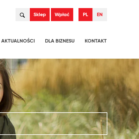
Szukaj
Sklep
Wpłać
PL
EN
AKTUALNOŚCI
DLA BIZNESU
KONTAKT