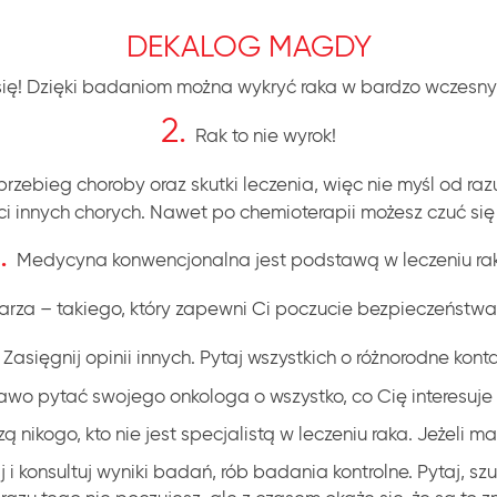
DEKALOG MAGDY
się! Dzięki badaniom można wykryć raka w bardzo wczesn
2.
Rak to nie wyrok!
rzebieg choroby oraz skutki leczenia, więc nie myśl od razu
i innych chorych. Nawet po chemioterapii możesz czuć się 
.
Medycyna konwencjonalna jest podstawą w leczeniu ra
rza – takiego, który zapewni Ci poczucie bezpieczeństwa.
.
Zasięgnij opinii innych. Pytaj wszystkich o różnorodne konta
wo pytać swojego onkologa o wszystko, co Cię interesuje 
 nikogo, kto nie jest specjalistą w leczeniu raka. Jeżeli m
 i konsultuj wyniki badań, rób badania kontrolne. Pytaj, sz