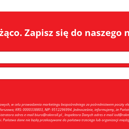
żąco. Zapisz się do naszego 
ch, w celu prowadzenia marketingu bezpośredniego za pośrednictwem poczty elektro
 Warszawa; KRS: 0000338803, NIP: 9512296994. Jednocześnie, informujemy, że Pań
stratora adres e-mail biuro@raknroll.pl , Inspektora Danych adres e-mail iod@raknr
ani. Państwa dane nie będą przekazywane do państwa trzeciego lub organizacji międ