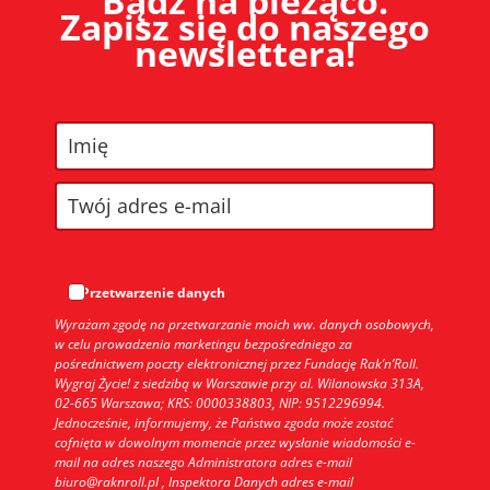
Bądź na bieżąco.
Zapisz się do naszego
newslettera!
Przetwarzenie danych
Wyrażam zgodę na przetwarzanie moich ww. danych osobowych,
w celu prowadzenia marketingu bezpośredniego za
pośrednictwem poczty elektronicznej przez Fundację Rak’n’Roll.
Wygraj Życie! z siedzibą w Warszawie przy al. Wilanowska 313A,
02-665 Warszawa; KRS: 0000338803, NIP: 9512296994.
Jednocześnie, informujemy, że Państwa zgoda może zostać
cofnięta w dowolnym momencie przez wysłanie wiadomości e-
mail na adres naszego Administratora adres e-mail
biuro@raknroll.pl , Inspektora Danych adres e-mail