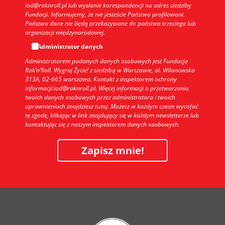
iod@raknroll.pl lub wysłanie korespondencji na adres siedziby
Fundacji. Informujemy, że nie jesteście Państwo profilowani.
Państwa dane nie będą przekazywane do państwa trzeciego lub
organizacji międzynarodowej.
Administrator danych
Administratorem podanych danych osobowych jest Fundacja
Rak’n’Roll. Wygraj Życie! z siedzibą w Warszawie, al. Wilanowska
313A, 02-665 warszawa. Kontakt z inspektorem ochrony
informacji:iod@raknroll.pl. Więcej informacji o przetwarzaniu
twoich danych osobowych przez administratora i twoich
uprawnieniach znajdziesz tutaj. Możesz w każdym czasie wycofać
tę zgodę, klikając w link znajdujący się w każdym newsletterze lub
kontaktując się z naszym inspektorem danych osobowych.
Zapisz mnie!