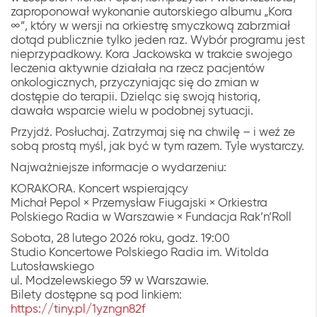
zaproponował wykonanie autorskiego albumu „Kora
∞”, który w wersji na orkiestrę smyczkową zabrzmiał
dotąd publicznie tylko jeden raz. Wybór programu jest
nieprzypadkowy. Kora Jackowska w trakcie swojego
leczenia aktywnie działała na rzecz pacjentów
onkologicznych, przyczyniając się do zmian w
dostępie do terapii. Dzieląc się swoją historią,
dawała wsparcie wielu w podobnej sytuacji.
Przyjdź. Posłuchaj. Zatrzymaj się na chwilę – i weź ze
sobą prostą myśl, jak być w tym razem. Tyle wystarczy.
Najważniejsze informacje o wydarzeniu:
KORAKORA. Koncert wspierający
Michał Pepol × Przemysław Fiugajski × Orkiestra
Polskiego Radia w Warszawie × Fundacja Rak’n’Roll
Sobota, 28 lutego 2026 roku, godz. 19:00
Studio Koncertowe Polskiego Radia im. Witolda
Lutosławskiego
ul. Modzelewskiego 59 w Warszawie.
Bilety dostępne są pod linkiem:
https://tiny.pl/1yzngn82f