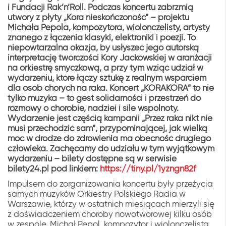
i Fundacji Rak’n’Roll. Podczas koncertu zabrzmią
utwory z płyty „Kora nieskończoność” – projektu
Michała Pepola, kompozytora, wiolonczelisty, artysty
znanego z łączenia klasyki, elektroniki i poezji. To
niepowtarzalna okazja, by usłyszeć jego autorską
interpretację twórczości Kory Jackowskiej w aranżacji
na orkiestrę smyczkową, a przy tym wziąć udział w
wydarzeniu, które łączy sztukę z realnym wsparciem
dla osób chorych na raka. Koncert „KORAKORA” to nie
tylko muzyka – to gest solidarności i przestrzeń do
rozmowy o chorobie, nadziei i sile wspólnoty.
Wydarzenie jest częścią kampanii „Przez raka nikt nie
musi przechodzić sam”, przypominającej, jak wielką
moc w drodze do zdrowienia ma obecność drugiego
człowieka. Zachęcamy do udziału w tym wyjątkowym
wydarzeniu – bilety dostępne są w serwisie
bilety24.pl pod linkiem:
https://tiny.pl/1yzngn82f
Impulsem do zorganizowania koncertu były przeżycia
samych muzyków Orkiestry Polskiego Radia w
Warszawie, którzy w ostatnich miesiącach mierzyli się
z doświadczeniem choroby nowotworowej kilku osób
w zespole. Michał Pepol, kompozytor i wiolonczelista,