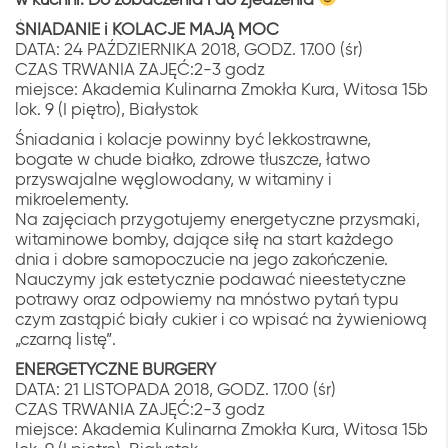
ŚNIADANIE i KOLACJE MAJĄ MOC
DATA: 24 PAŹDZIERNIKA 2018, GODZ. 17.00 (śr)
CZAS TRWANIA ZAJĘĆ:2-3 godz
miejsce: Akademia Kulinarna Zmokła Kura, Witosa 15b
lok. 9 (I piętro), Białystok
Śniadania i kolacje powinny być lekkostrawne,
bogate w chude białko, zdrowe tłuszcze, łatwo
przyswajalne węglowodany, w witaminy i
mikroelementy.
Na zajęciach przygotujemy energetyczne przysmaki,
witaminowe bomby, dające siłę na start każdego
dnia i dobre samopoczucie na jego zakończenie.
Nauczymy jak estetycznie podawać nieestetyczne
potrawy oraz odpowiemy na mnóstwo pytań typu
czym zastąpić biały cukier i co wpisać na żywieniową
„czarną listę”.
ENERGETYCZNE BURGERY
DATA: 21 LISTOPADA 2018, GODZ. 17.00 (śr)
CZAS TRWANIA ZAJĘĆ:2-3 godz
miejsce: Akademia Kulinarna Zmokła Kura, Witosa 15b