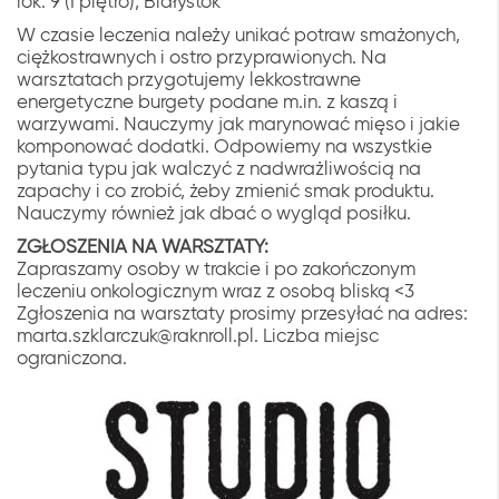
lok. 9 (I piętro), Białystok
W czasie leczenia należy unikać potraw smażonych,
ciężkostrawnych i ostro przyprawionych. Na
warsztatach przygotujemy lekkostrawne
energetyczne burgety podane m.in. z kaszą i
warzywami. Nauczymy jak marynować mięso i jakie
komponować dodatki. Odpowiemy na wszystkie
pytania typu jak walczyć z nadwrażliwością na
zapachy i co zrobić, żeby zmienić smak produktu.
Nauczymy również jak dbać o wygląd posiłku.
ZGŁOSZENIA NA WARSZTATY:
Zapraszamy osoby w trakcie i po zakończonym
leczeniu onkologicznym wraz z osobą bliską <3
Zgłoszenia na warsztaty prosimy przesyłać na adres:
marta.szklarczuk@raknroll.pl. Liczba miejsc
ograniczona.