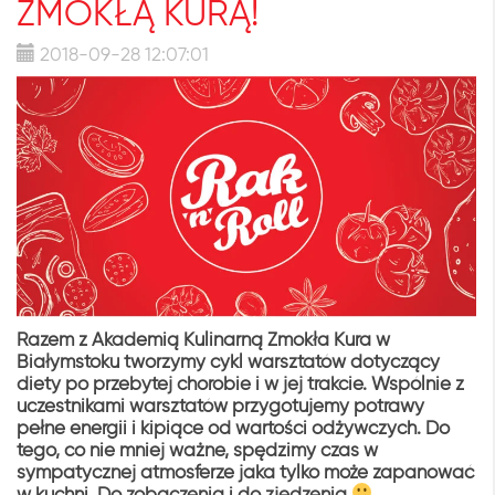
ZMOKŁĄ KURĄ!
2018-09-28 12:07:01
Razem z Akademią Kulinarną Zmokła Kura w
Białymstoku tworzymy cykl warsztatów dotyczący
diety po przebytej chorobie i w jej trakcie. Wspólnie z
uczestnikami warsztatów przygotujemy potrawy
pełne energii i kipiące od wartości odżywczych. Do
tego, co nie mniej ważne, spędzimy czas w
sympatycznej atmosferze jaka tylko może zapanować
w kuchni. Do zobaczenia i do zjedzenia