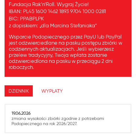
Fundacja Rak’n’Roll. Wygraj Życie!
IBAN:
PL45 1600 1462 1893 9704 1000 0281
BIC:
PPABPLPK
z dopiskiem:
„dla Marcina Stefaniaka”
Wsparcie Podopiecznego przez PayU lub PayPal
jest odzwierciedlane na pasku postępu zbiórki w
codziennych aktualizacjach. Jeśli wybierzesz
przelew tradycyjny, Twoja wpłata zostanie
odzwierciedlona na pasku w przeciągu 2 dni
roboczych.
DZIENNIK
WYPŁATY
19.06.2026
zmiana wysokości zbiórki zgodnie z potrzebami
Podopiecznego na rok 2026/2027.