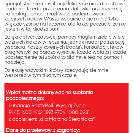
specjalistyczne konsultacje lekarskie oraz dodatkowe
badania. Każda przekazana złotówka przełożyła się
na realną pomoc i możliwość podejmowania
kolejnych kroków. Wasze wsparcie daje mi nie tylko
większe szanse na leczenie, ale także poczucie, że nie
jestem w tej drodze sam.
Dzięki dotychczasowej pomocy mogłem zrobić wiele
ważnych kroków w leczeniu, jednak nadal potrzebuję
wsparcia. Koszty kolejnych badań, konsultacji, leków i
diagnostyki są bardzo wysokie.
Każda wpłata i każde
udostępnienie tej zbiórki to dla mnie realna pomoc i
nadzieja.
Dziękuję wszystkim, którzy zdecydują się mnie
wesprzeć w tym trudnym czasie.
Wpłat można dokonywać na subkonto
podopiecznego:
Fundacja Rak’n’Roll. Wygraj Życie!
PL45 1600 1462 1893 9704 1000 0281
z dopiskiem:
„dla Marcina Stefaniaka”
Dane do przelewów z zagranicy: