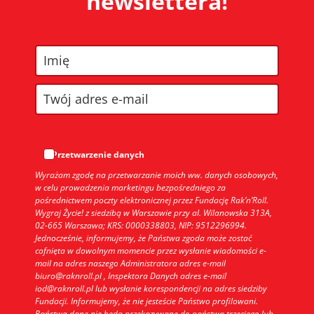
newslettera!
Przetwarzenie danych
Wyrażam zgodę na przetwarzanie moich ww. danych osobowych,
w celu prowadzenia marketingu bezpośredniego za
pośrednictwem poczty elektronicznej przez Fundację Rak’n’Roll.
Wygraj Życie! z siedzibą w Warszawie przy al. Wilanowska 313A,
02-665 Warszawa; KRS: 0000338803, NIP: 9512296994.
Jednocześnie, informujemy, że Państwa zgoda może zostać
cofnięta w dowolnym momencie przez wysłanie wiadomości e-
mail na adres naszego Administratora adres e-mail
biuro@raknroll.pl , Inspektora Danych adres e-mail
iod@raknroll.pl lub wysłanie korespondencji na adres siedziby
Fundacji. Informujemy, że nie jesteście Państwo profilowani.
Państwa dane nie będą przekazywane do państwa trzeciego lub