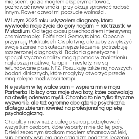
miejscem, gdzie mogłem eksperymentować,
poznawać nowe smaki i przy okazji sprawiać radość
innym. Rower dawał mi poczucie wolności.
W lutym 2025 roku usłyszałem diagnozę, która
wywróciła moje życie do góry nogami – rak trzustki w
IV stadium
. Od tego czasu przechodziłem intensywną
chemioterapię: Folfirinox i Gemcytabina. Obecnie
przyjmuję Paklitaksel i Cisplatynę, ale żeby zwiększyć
swoje szanse na skuteczniejsze leczenie, potrzebuję
rozszerzonej diagnostyki. Badania genetyczne i
specjalistyczne analizy mogą pomóc w znalezieniu
najlepszej możliwej terapii – niestety, nie są
refundowane przez NFZ. Poszukuję także najnowszych
badań klinicznych, które mogłyby otworzyć przede
mną kolejne możliwości terapii.
Nie jestem w tej walce sam – wspiera mnie moja
Partnerka i bliscy oraz moje dwa koty, które pozwalają
na chwilę oderwać myśli. Choroba to nie tylko fizyczne
wyzwanie, ale też ogromne obciążenie psychiczne,
dlatego zbieram również na profesjonalną opiekę
psychologiczną.
Chciałbym również z całego serca podziękować
wszystkim osobom, które wsparły mnie do tej pory.
Dzięki zebranym środkom mogłem sfinansować leki,
suplementy wspierające organizm podczas leczenia,