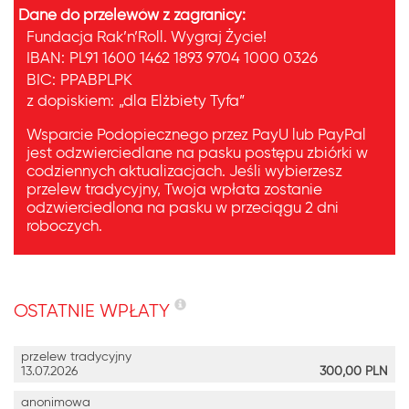
Dane do przelewów z zagranicy:
Fundacja Rak’n’Roll. Wygraj Życie!
IBAN:
PL91 1600 1462 1893 9704 1000 0326
BIC:
PPABPLPK
z dopiskiem:
„dla Elżbiety Tyfa”
Wsparcie Podopiecznego przez PayU lub PayPal
jest odzwierciedlane na pasku postępu zbiórki w
codziennych aktualizacjach. Jeśli wybierzesz
przelew tradycyjny, Twoja wpłata zostanie
odzwierciedlona na pasku w przeciągu 2 dni
roboczych.
OSTATNIE WPŁATY
przelew tradycyjny
13.07.2026
300,00
PLN
anonimowa