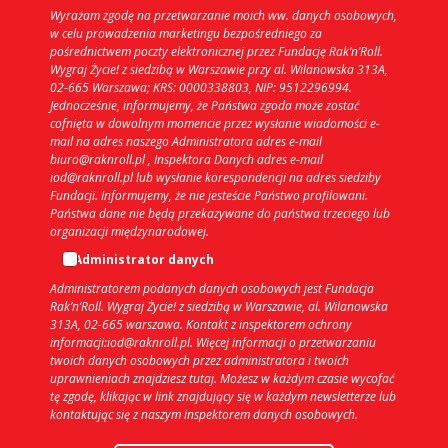
Wyrażam zgodę na przetwarzanie moich ww. danych osobowych,
w celu prowadzenia marketingu bezpośredniego za
pośrednictwem poczty elektronicznej przez Fundację Rak’n’Roll.
Wygraj Życie! z siedzibą w Warszawie przy al. Wilanowska 313A,
02-665 Warszawa; KRS: 0000338803, NIP: 9512296994.
Jednocześnie, informujemy, że Państwa zgoda może zostać
cofnięta w dowolnym momencie przez wysłanie wiadomości e-
mail na adres naszego Administratora adres e-mail
biuro@raknroll.pl , Inspektora Danych adres e-mail
iod@raknroll.pl lub wysłanie korespondencji na adres siedziby
Fundacji. Informujemy, że nie jesteście Państwo profilowani.
Państwa dane nie będą przekazywane do państwa trzeciego lub
organizacji międzynarodowej.
Administrator danych
Administratorem podanych danych osobowych jest Fundacja
Rak’n’Roll. Wygraj Życie! z siedzibą w Warszawie, al. Wilanowska
313A, 02-665 warszawa. Kontakt z inspektorem ochrony
informacji:iod@raknroll.pl. Więcej informacji o przetwarzaniu
twoich danych osobowych przez administratora i twoich
uprawnieniach znajdziesz tutaj. Możesz w każdym czasie wycofać
tę zgodę, klikając w link znajdujący się w każdym newsletterze lub
kontaktując się z naszym inspektorem danych osobowych.