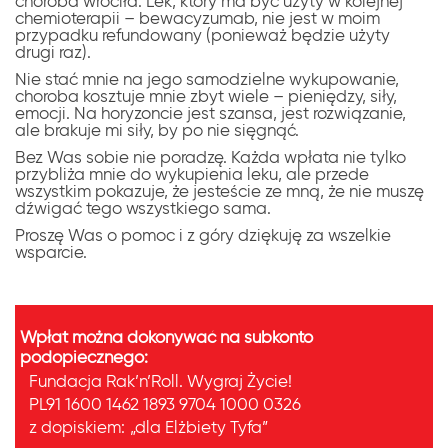
choroba wróciła. Lek, który ma być użyty w kolejnej
chemioterapii – bewacyzumab, nie jest w moim
przypadku refundowany (ponieważ będzie użyty
drugi raz).
Nie stać mnie na jego samodzielne wykupowanie,
choroba kosztuje mnie zbyt wiele – pieniędzy, siły,
emocji. Na horyzoncie jest szansa, jest rozwiązanie,
ale brakuje mi siły, by po nie sięgnąć.
Bez Was sobie nie poradzę. Każda wpłata nie tylko
przybliża mnie do wykupienia leku, ale przede
wszystkim pokazuje, że jesteście ze mną, że nie muszę
dźwigać tego wszystkiego sama.
Proszę Was o pomoc i z góry dziękuję za wszelkie
wsparcie.
Wpłat można dokonywać na subkonto
podopiecznego:
Fundacja Rak’n’Roll. Wygraj Życie!
PL91 1600 1462 1893 9704 1000 0326
z dopiskiem:
„dla Elżbiety Tyfa”