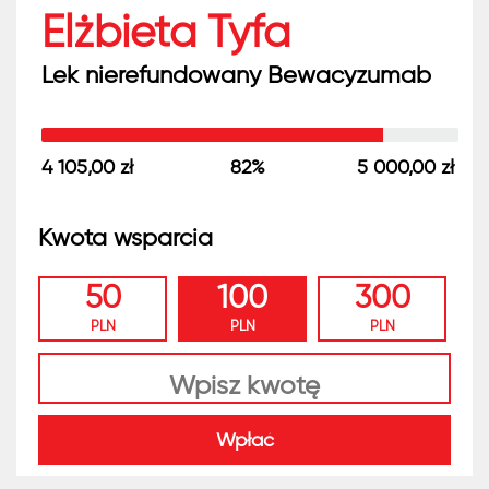
Elżbieta Tyfa
Lek nierefundowany Bewacyzumab
4 105,00 zł
82%
5 000,00 zł
Kwota wsparcia
50
100
300
PLN
PLN
PLN
Wpłać