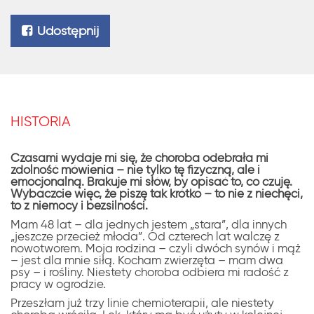
Udostępnij
HISTORIA
Czasami wydaje mi się, że choroba odebrała mi
zdolność mówienia – nie tylko tę fizyczną, ale i
emocjonalną. Brakuje mi słów, by opisać to, co czuję.
Wybaczcie więc, że piszę tak krótko – to nie z niechęci,
to z niemocy i bezsilności.
Mam 48 lat – dla jednych jestem „stara”, dla innych
„jeszcze przecież młoda”. Od czterech lat walczę z
nowotworem. Moja rodzina – czyli dwóch synów i mąż
– jest dla mnie siłą. Kocham zwierzęta – mam dwa
psy – i rośliny. Niestety choroba odbiera mi radość z
pracy w ogrodzie.
Przeszłam już trzy linie chemioterapii, ale niestety