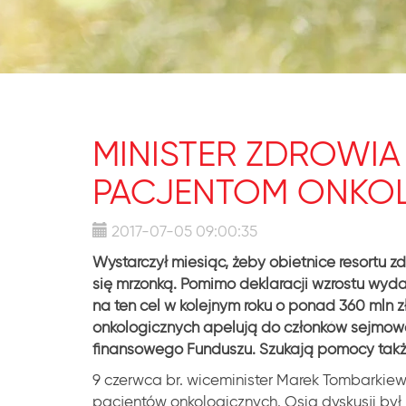
MINISTER ZDROWIA
PACJENTOM ONKO
2017-07-05 09:00:35
Wystarczył miesiąc, żeby obietnice resortu z
się mrzonką. Pomimo deklaracji wzrostu wyda
na ten cel w kolejnym roku o ponad 360 mln z
onkologicznych apelują do członków sejmowe
finansowego Funduszu. Szukają pomocy takż
9 czerwca br. wiceminister Marek Tombarkiewi
pacjentów onkologicznych. Osią dyskusji by