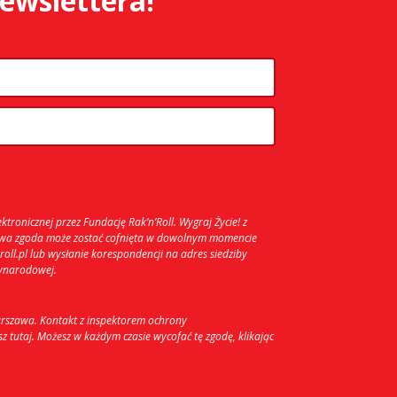
newslettera!
nicznej przez Fundację Rak’n’Roll. Wygraj Życie! z
stwa zgoda może zostać cofnięta w dowolnym momencie
oll.pl lub wysłanie korespondencji na adres siedziby
zynarodowej.
arszawa. Kontakt z inspektorem ochrony
 tutaj. Możesz w każdym czasie wycofać tę zgodę, klikając