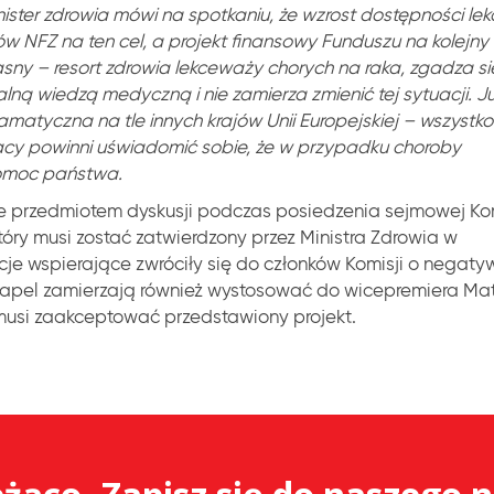
nister zdrowia mówi na spotkaniu, że wzrost dostępności le
NFZ na ten cel, a projekt finansowy Funduszu na kolejny 
asny – resort zdrowia lekceważy chorych na raka, zgadza si
alną wiedzą medyczną i nie zamierza zmienić tej sytuacji. J
amatyczna na tle innych krajów Unii Europejskiej – wszystko
olacy powinni uświadomić sobie, że w przypadku choroby
pomoc państwa.
ie przedmiotem dyskusji podczas posiedzenia sejmowej Kom
óry musi zostać zatwierdzony przez Ministra Zdrowia w
cje wspierające zwróciły się do członków Komisji o negat
 apel zamierzają również wystosować do wicepremiera Ma
 musi zaakceptować przedstawiony projekt.