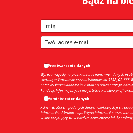
Bądź na bie
Przetwarzenie danych
Wyrażam zgodę na przetwarzanie moich ww. danych osobowy
siedzibą w Warszawie przy al. Wilanowska 313A, 02-665
przez wysłanie wiadomości e-mail na adres naszego Admini
Fundacji. Informujemy, że nie jesteście Państwo profilow
Administrator danych
Administratorem podanych danych osobowych jest Fundacja
informacji:iod@raknroll.pl. Więcej informacji o przetwarz
w link znajdujący się w każdym newsletterze lub kontaktu