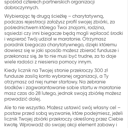
spośród czterech partnerskich organizacji
dobroczynnych.
Wybierając tę drugą ścieżkę – charytatywną,
podczas rejestracji założysz profil swojej zbiórki, za
pośrednictwem którego Twoi znajomi, rodzina,
sąsiedzi czy inni biegacze będą mogli wpłacać środki
i wspierać Twój udział w maratonie. Otrzymasz
poradnik biegacza charytatywnego, dzięki któremu
dowiesz się w jaki sposób możesz zbierać fundusze i
przekonasz się, że to nie musi być trudne, za to daje
wiele radości z niesienia pomocy innym.
Kiedy licznik na Twojej stronie przekroczy 300 zł
fundusze zasilą konto wybranej organizacji, a Ty
otrzymasz od niej numer startowy. Na zebranie
środków i zagwarantowanie sobie startu w maratonie
masz czas do 28 lutego, jednak swoją zbiórkę możesz
prowadzić dalej.
Ale to nie wszystko. Możesz ustawić swój własny cel –
postaw przed sobą wyzwanie, które podejmiesz, jeżeli
licznik Twojej zbiórki przekroczy określoną przez Ciebie
kwotę. Wprowadź do swojej akcji element zabawy i