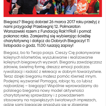
Biegasz? Biegaj dobrze! 26 marca 2017 roku przeżyj z
nami przygodę! Przebiegnij 12. Półmaraton
Warszawski razem z Fundacją Rak’n’Roll i pomóż
pokonać raka. Zarejestruj się wybierając ścieżkę
charytatywną i dołącz do Dobrych Biegaczy! 11
listopada o godz. 11.00 ruszają zapisy!
Biegasz, bo to Twoja pasja. Cieszy Cię pokonywanie
kolejnych kilometrów, wyszukiwanie i realizowanie
kolejnych biegowych wyzwań. Bieganiu zawdzięczasz
zdrowie, świetną formę, dreszcz emocji podczas
rywalizacji i radość z rekreacji w dobrym towarzystwie.
Teraz dzięki bieganiu możesz pomóc również innym.
Podejmij wyzwanie! Pomagaj, robiąc to, co lubisz
najbardziej – biegając! Wspólnie wprowadzamy do
polskiego biegania nowy model aktywności
charytatywnej sprawdzony i z powodzeniem
stosowany na największych światowych imprezach,
gdzie sami biegacze angażują się w zbieranie