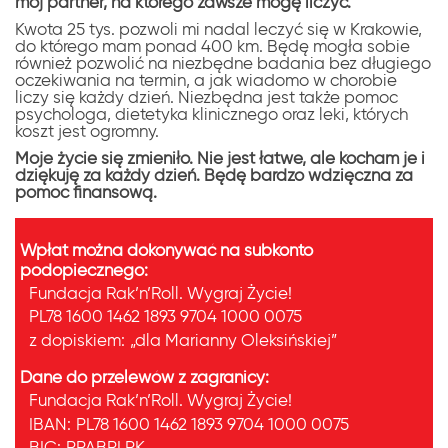
mój partner, na którego zawsze mogę liczyć.
Kwota 25 tys. pozwoli mi nadal leczyć się w Krakowie,
do którego mam ponad 400 km. Będę mogła sobie
również pozwolić na niezbędne badania bez długiego
oczekiwania na termin, a jak wiadomo w chorobie
liczy się każdy dzień. Niezbędna jest także pomoc
psychologa, dietetyka klinicznego oraz leki, których
koszt jest ogromny.
Moje życie się zmieniło. Nie jest łatwe, ale kocham je i
dziękuję za każdy dzień. Będę bardzo wdzięczna za
pomoc finansową.
Wpłat można dokonywać na subkonto
podopiecznego:
Fundacja Rak’n’Roll. Wygraj Życie!
PL78 1600 1462 1893 9704 1000 0075
z dopiskiem:
„dla Marianny Oleksińskiej”
Dane do przelewów z zagranicy:
Fundacja Rak’n’Roll. Wygraj Życie!
IBAN:
PL78 1600 1462 1893 9704 1000 0075
BIC:
PPABPLPK