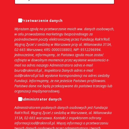
Przetwarzenie danych
Wyrażam zgodę na przetwarzanie moich ww. danych osobowych,
w celu prowadzenia marketingu bezpośredniego za
pośrednictwem poczty elektronicznej przez Fundację Rak’n’Roll.
Wygraj Życie! z siedzibą w Warszawie przy al. Wilanowska 313A,
02-665 Warszawa; KRS: 0000338803, NIP: 9512296994.
Jednocześnie, informujemy, że Państwa zgoda może zostać
cofnięta w dowolnym momencie przez wysłanie wiadomości e-
mail na adres naszego Administratora adres e-mail
biuro@raknroll.pl , Inspektora Danych adres e-mail
iod@raknroll.pl lub wysłanie korespondencji na adres siedziby
Fundacji. Informujemy, że nie jesteście Państwo profilowani.
Państwa dane nie będą przekazywane do państwa trzeciego lub
organizacji międzynarodowej.
Administrator danych
Administratorem podanych danych osobowych jest Fundacja
Rak’n’Roll. Wygraj Życie! z siedzibą w Warszawie, al. Wilanowska
313A, 02-665 warszawa. Kontakt z inspektorem ochrony
informacji:iod@raknroll.pl. Więcej informacji o przetwarzaniu
twoich danych osobowych przez administratora i twoich