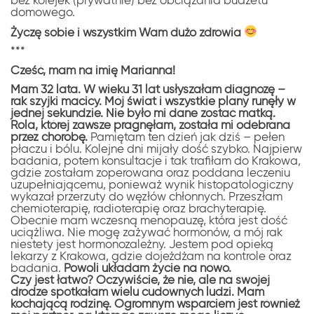
bez kolejek (prywatnie) bez obciążania budżetu
domowego.
Życzę sobie i wszystkim Wam dużo zdrowia
***
Cześć, mam na imię Marianna!
Mam 32 lata. W wieku 31 lat usłyszałam diagnozę –
rak szyjki macicy. Mój świat i wszystkie plany runęły w
jednej sekundzie. Nie było mi dane zostać matką.
Rola, której zawsze pragnęłam, została mi odebrana
przez chorobę.
Pamiętam ten dzień jak dziś – pełen
płaczu i bólu. Kolejne dni mijały dość szybko. Najpierw
badania, potem konsultacje i tak trafiłam do Krakowa,
gdzie zostałam zoperowana oraz poddana leczeniu
uzupełniającemu, ponieważ wynik histopatologiczny
wykazał przerzuty do węzłów chłonnych. Przeszłam
chemioterapię, radioterapię oraz brachyterapię.
Obecnie mam wczesną menopauzę, która jest dość
uciążliwa. Nie mogę zażywać hormonów, a mój rak
niestety jest hormonozależny. Jestem pod opieką
lekarzy z Krakowa, gdzie dojeżdżam na kontrole oraz
badania.
Powoli układam życie na nowo.
Czy jest łatwo? Oczywiście, że nie, ale na swojej
drodze spotkałam wielu cudownych ludzi. Mam
kochającą rodzinę. Ogromnym wsparciem jest również