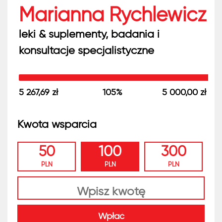
Marianna Rychlewicz
leki & suplementy, badania i
konsultacje specjalistyczne
5 267,69 zł
105%
5 000,00 zł
Kwota wsparcia
50
100
300
PLN
PLN
PLN
Wpłać