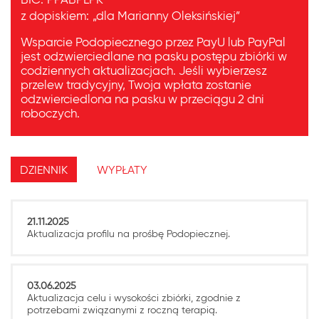
z dopiskiem:
„dla Marianny Oleksińskiej”
Wsparcie Podopiecznego przez PayU lub PayPal
jest odzwierciedlane na pasku postępu zbiórki w
codziennych aktualizacjach. Jeśli wybierzesz
przelew tradycyjny, Twoja wpłata zostanie
odzwierciedlona na pasku w przeciągu 2 dni
roboczych.
DZIENNIK
WYPŁATY
21.11.2025
Aktualizacja profilu na prośbę Podopiecznej.
03.06.2025
Aktualizacja celu i wysokości zbiórki, zgodnie z
potrzebami związanymi z roczną terapią.