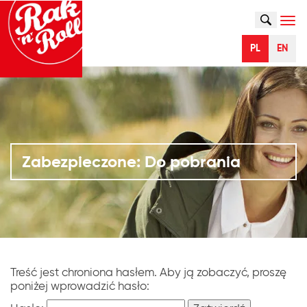
SZUKAJ
Naw
PL
EN
Zabezpieczone: Do pobrania
Treść jest chroniona hasłem. Aby ją zobaczyć, proszę
poniżej wprowadzić hasło: