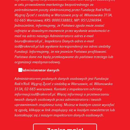
w celu prowadzenia marketingu bezpośredniego za
pośrednictwem poczty elektronicznej przez Fundację Rak’n’Roll.
Wygraj Życie! z siedzibą w Warszawie przy al. Wilanowska 313A,
02-665 Warszawa; KRS: 0000338803, NIP: 9512296994.
Jednocześnie, informujemy, że Państwa zgoda może zostać
cofnięta w dowolnym momencie przez wysłanie wiadomości e-
mail na adres naszego Administratora adres e-mail
biuro@raknroll.pl , Inspektora Danych adres e-mail
iod@raknroll.pl lub wysłanie korespondencji na adres siedziby
Fundacji. Informujemy, że nie jesteście Państwo profilowani.
Państwa dane nie będą przekazywane do państwa trzeciego lub
organizacji międzynarodowej.
Administrator danych
Administratorem podanych danych osobowych jest Fundacja
Rak’n’Roll. Wygraj Życie! z siedzibą w Warszawie, al. Wilanowska
313A, 02-665 warszawa. Kontakt z inspektorem ochrony
informacji:iod@raknroll.pl. Więcej informacji o przetwarzaniu
twoich danych osobowych przez administratora i twoich
uprawnieniach znajdziesz tutaj. Możesz w każdym czasie wycofać
tę zgodę, klikając w link znajdujący się w każdym newsletterze lub
kontaktując się z naszym inspektorem danych osobowych.