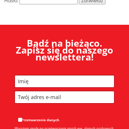
Hasło:
Bądź na bieżąco.
Zapisz się do naszego
newslettera!
Przetwarzenie danych
Wyrażam zgodę na przetwarzanie moich ww. danych osobowych,